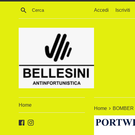
Vai
Cerca
Accedi
Iscriviti
direttamente
ai
contenuti
Home
›
Home
BOMBER I
Facebook
Instagram