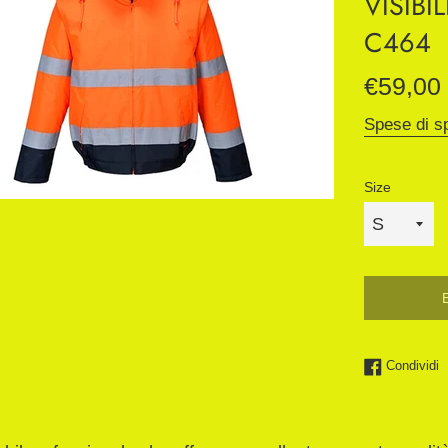
VISIBI
C464
Prezzo
€59,00
di
Spese di s
listino
Size
C
Condividi