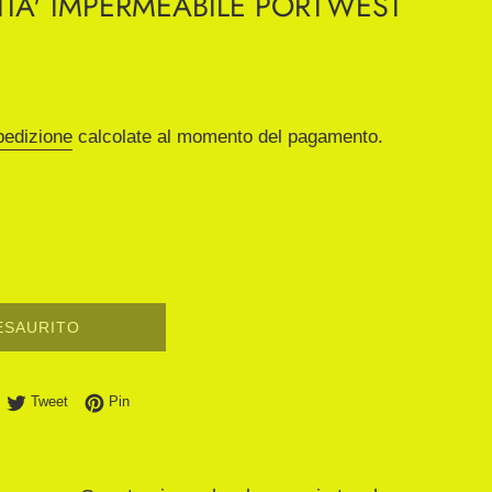
LITA' IMPERMEABILE PORTWEST
pedizione
calcolate al momento del pagamento.
ESAURITO
ondividi su Facebook
Twitta su Twitter
Pinna su Pinterest
Tweet
Pin